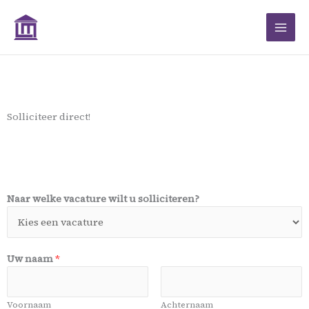
Ga
naar
de
inhoud
Solliciteer direct!
Naar welke vacature wilt u solliciteren?
Uw naam
*
Voornaam
Achternaam